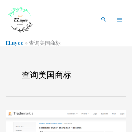
跳
搜
Mai
至
索
搜
Men
内
索
容
ELuyee
»
查询美国商标
查询美国商标
如
何
查