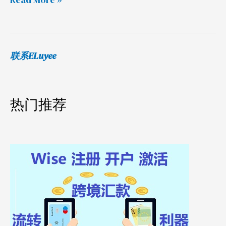
公
司
等
信
联系ELuyee
息
搜
索
热门推荐