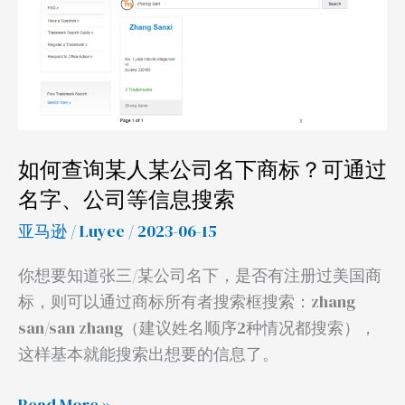
询
某
人
某
公
司
如何查询某人某公司名下商标？可通过
名
名字、公司等信息搜索
下
亚马逊
/
Luyee
/ 2023-06-15
商
标？
你想要知道张三/某公司名下，是否有注册过美国商
可
标，则可以通过商标所有者搜索框搜索：zhang
通
san/san zhang（建议姓名顺序2种情况都搜索），
过
这样基本就能搜索出想要的信息了。
名
字、
Read More »