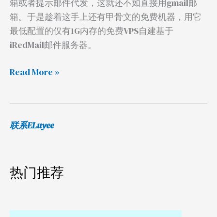
箱或者提示邮件代发，这就还不如直接用gmail邮
垃
箱。于是趁着这手上还有甲骨文的免费机器，用它
圾
最低配置的仅有1G内存的免费VPS自建基于
箱
iRedMail邮件服务器。
Read More »
联系ELuyee
热门推荐