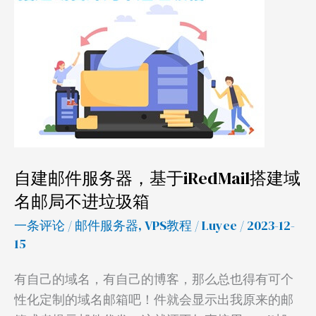
件
服
务
器，
基
于
iRedMail
搭
自建邮件服务器，基于iRedMail搭建域
建
名邮局不进垃圾箱
域
名
一条评论
/
邮件服务器
,
VPS教程
/
Luyee
/ 2023-12-
邮
15
局
有自己的域名，有自己的博客，那么总也得有可个
不
性化定制的域名邮箱吧！件就会显示出我原来的邮
进