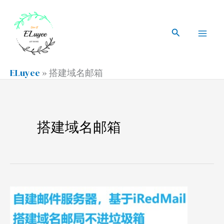
跳
搜
Mai
至
索
搜
Men
内
索
容
ELuyee
»
搭建域名邮箱
搭建域名邮箱
自
建
邮