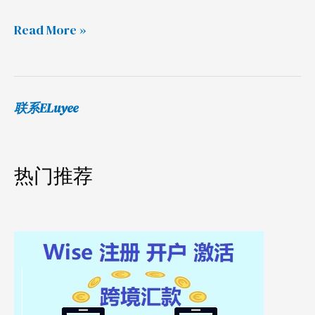
创
建
Read More »
网
站
联系ELuyee
热门推荐