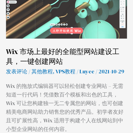
上
最
好
的
全
Wix 市场上最好的全能型网站建设工
能
型
具，一键创建网站
网
发表评论
/
其他教程
,
VPS教程
/
Luyee
/ 2021-10-29
站
建
Wix 的拖放式编辑器可以轻松创建专业网站 – 无需
设
知道一行代码！凭借数百个模板和出色的工具，
工
Wix 可让您构建独一无二专属您的网站，也可创建
具，
精美电商网站助力销售您的优秀产品。初学者友好
一
且可扩展性高，Wix 适用于构建个人在线网站到中
键
小型企业网站的任何内容。