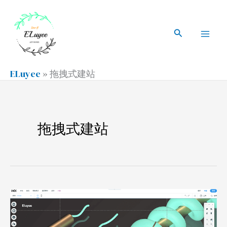
跳
搜
Mai
至
索
搜
Men
内
索
容
ELuyee
»
拖拽式建站
拖拽式建站
Wix
市
场