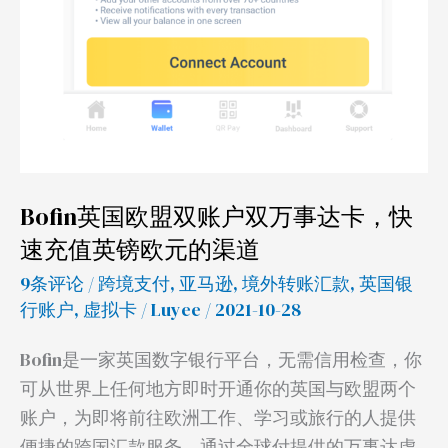
镑
欧
元
的
渠
道
Bofin英国欧盟双账户双万事达卡，快
速充值英镑欧元的渠道
9条评论
/
跨境支付
,
亚马逊
,
境外转账汇款
,
英国银
行账户
,
虚拟卡
/
Luyee
/ 2021-10-28
Bofin是一家英国数字银行平台，无需信用检查，你
可从世界上任何地方即时开通你的英国与欧盟两个
账户，为即将前往欧洲工作、学习或旅行的人提供
便捷的跨国汇款服务。通过全球付提供的万事达虚