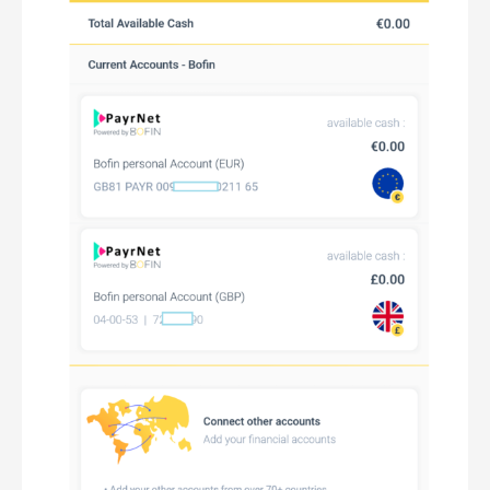
欧
盟
双
账
户
双
万
事
达
卡，
快
速
充
值
英