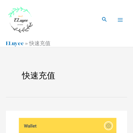
跳
搜
Mai
至
索
搜
Men
内
索
容
ELuyee
»
快速充值
快速充值
Bofin
英
国