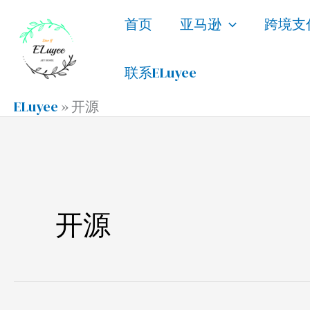
跳
首页
亚马逊
跨境支
至
内
联系ELuyee
容
ELuyee
»
开源
开源