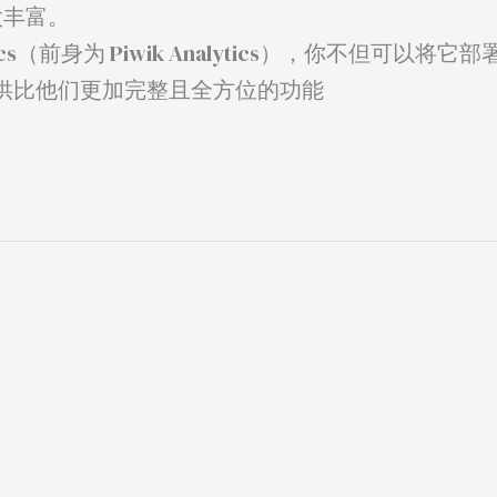
太丰富。
cs（前身为 Piwik Analytics），你不但可以将它
供比他们更加完整且全方位的功能