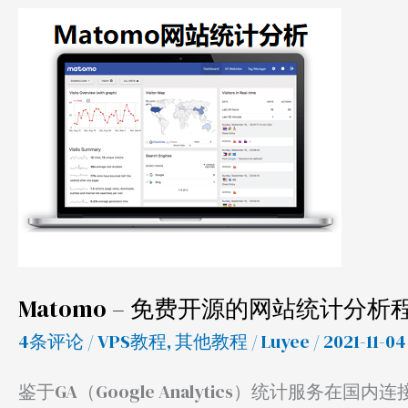
Matomo
–
免
费
开
源
的
网
站
统
Matomo – 免费开源的网站统计分
计
4条评论
/
VPS教程
,
其他教程
/
Luyee
/ 2021-11-04
分
析
鉴于GA（Google Analytics）统计服务