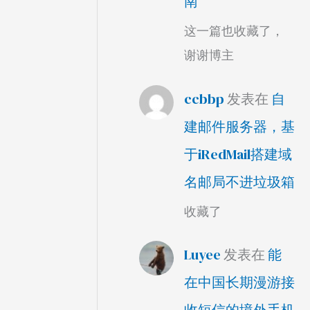
南
这一篇也收藏了，
谢谢博主
ccbbp
发表在
自
建邮件服务器，基
于iRedMail搭建域
名邮局不进垃圾箱
收藏了
Luyee
发表在
能
在中国长期漫游接