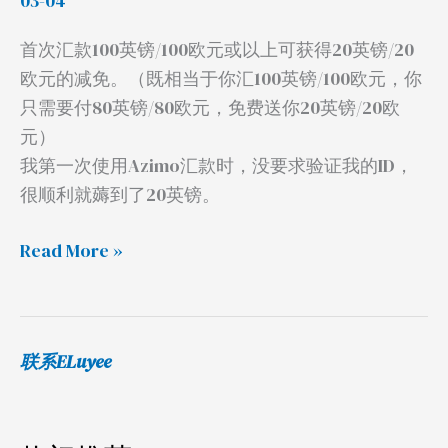
03-04
联
卡
首次汇款100英镑/100欧元或以上可获得20英镑/20
欧元的减免。（既相当于你汇100英镑/100欧元，你
只需要付80英镑/80欧元，免费送你20英镑/20欧
元）
我第一次使用Azimo汇款时，没要求验证我的ID，
很顺利就薅到了20英镑。
Read More »
联系ELuyee