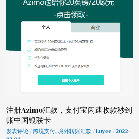
汇
款，
支
付
宝
闪
速
收
款
秒
到
账
注册Azimo汇款，支付宝闪速收款秒到
中
账中国银联卡
国
发表评论
/
跨境支付
,
境外转账汇款
/
Luyee
/ 2022-
银