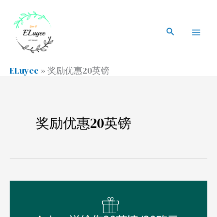
跳
搜
Mai
至
索
搜
Men
内
索
容
ELuyee
»
奖励优惠20英镑
奖励优惠20英镑
注
册
Azimo