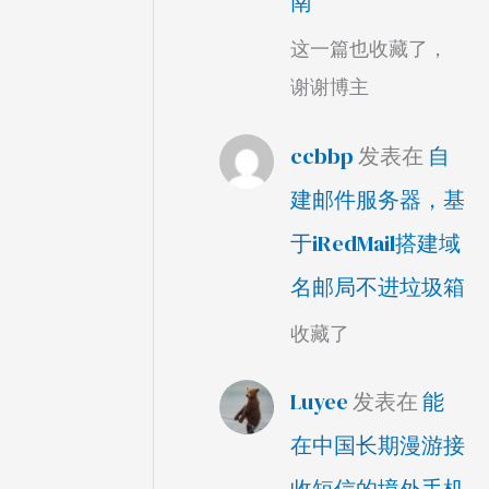
南
这一篇也收藏了，
谢谢博主
ccbbp
发表在
自
建邮件服务器，基
于iRedMail搭建域
名邮局不进垃圾箱
收藏了
Luyee
发表在
能
在中国长期漫游接