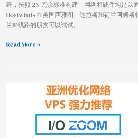
纤，按照 2N 冗余标准构建，网络和硬件均是
Hostwinds 在美国西雅图、达拉斯和荷兰阿
兰IP线路的朋友可以试试。
Read More »
IO
Zoom
VPS
测
评，