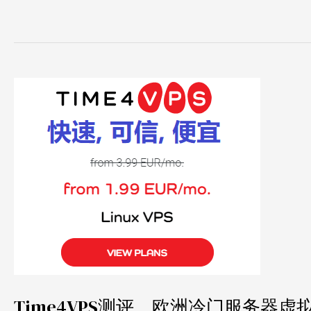
Time4VPS
测
评，
欧
洲
冷
门
服
务
器
Time4VPS测评，欧洲冷门服务器虚