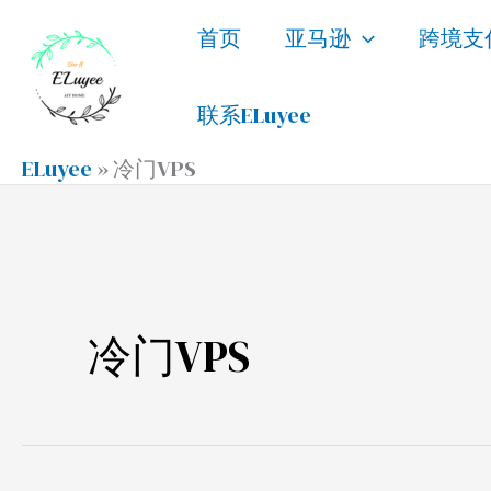
跳
首页
亚马逊
跨境支
至
内
联系ELuyee
容
ELuyee
»
冷门VPS
冷门VPS