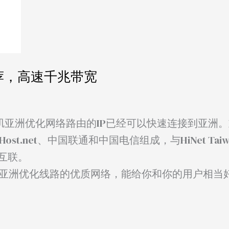
推荐，高速千兆带宽
洛杉矶亚洲优化网络路由的IP已经可以快速连接到亚洲
、Host.net、中国联通和中国电信组成，与HiNet Tai
对等互联。
器，搭配上亚洲优化线路的优质网络，能给你和你的用户相当