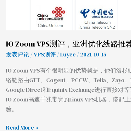
亚
洲
优
化
线
IO Zoom VPS测评，亚洲优化线路
路
发表评论
/
VPS测评
/
Luyee
/ 2021-10-15
推
荐，
IO Zoom VPS有个很明显的优势就是，他们
高
络链路由GTT、Cogent、PCCW、Telia、Zayo
速
Google Direct和Equinix Exchange进行直接
千
IO Zoom高速千兆带宽的Linux VPS机
兆
验。
带
宽
Read More »