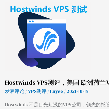
Hostwinds
VPS
测
评，
美
国
欧
洲
荷
兰
Hostwinds VPS测评，美国 欧洲荷兰
VPS
发表评论
/
VPS测评
/
Luyee
/ 2021-10-15
推
荐
Hostwinds 不是目光短浅的VPS公司，领