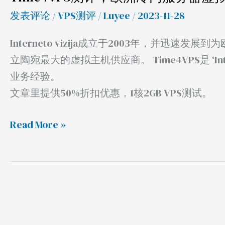
虚
发表评论
/
VPS测评
/
Luyee
/ 2023-11-28
拟
主
Interneto vizija成立于2003年，并迅
机
立陶宛最大的虚拟主机供应商。 Time4VPS是 ‘Int
提
业务经验。
供
文章里提供50%折扣优惠，1核2GB VPS测试。
商
Read More »