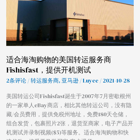
淘
购
物
的
美
国
适合海淘购物的美国转运服务商
转
Fishisfast，提供开机测试
运
服
2条评论
/
转运服务商
,
亚马逊
/
Luyee
/ 2021-10-28
务
美国转运公司Fishisfast诞生于2007年7月密歇根州
商
的一家单人eBay商店，相比其他转运公司，没有隐
Fishisfast，
藏/会员费用，提供免税州地址，免费180天仓储，
提
组合发货，包裹照片2张，退货至商家，电子产品开
供
机测试并录制视频($5)等服务。适合海淘购物和快
开