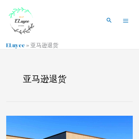
跳
搜
Mai
至
索
搜
Men
内
索
容
ELuyee
»
亚马逊退货
亚马逊退货
适
合
海