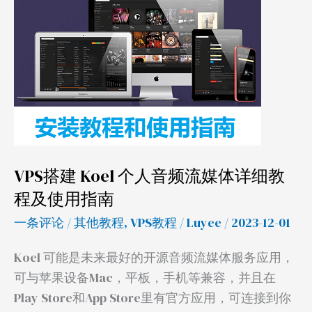
Koel
个
人
音
频
流
媒
体
VPS搭建 Koel 个人音频流媒体详细教
详
程及使用指南
细
教
一条评论
/
其他教程
,
VPS教程
/
Luyee
/ 2023-12-01
程
Koel 可能是未来最好的开源音频流媒体服务应用，
及
可与苹果设备Mac，平板，手机等兼容，并且在
使
Play Store和App Store里有官方应用，可连接到你
用