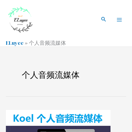
跳
搜
Mai
至
索
搜
Men
内
索
容
ELuyee
»
个人音频流媒体
个人音频流媒体
VPS
搭
建